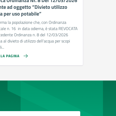
ca Ordinanza Nr. 8 Del 12/03/2026
nte ad oggetto “Divieto utilizzo
a per uso potabile”
orma la popolazione che, con Ordinanza
cale n. 16 in data odierna, è stata REVOCATA
ecedente Ordinanza n. 8 del 12/03/2026
va al divieto di utilizzo dell'acqua per scopi
i...
LLA PAGINA