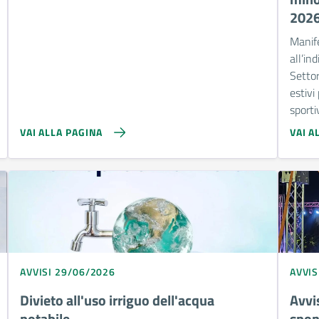
202
Manife
all’in
Settor
estivi
sporti
VAI ALLA PAGINA
VAI A
AVVISI 29/06/2026
AVVIS
Divieto all'uso irriguo dell'acqua
Avvis
potabile
spon