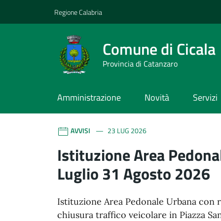
Vai ai contenuti
Vai al footer
Regione Calabria
Comune di Cicala
Provincia di Catanzaro
Amministrazione
Novità
Servizi
Comune di Cicala
Contenuti in evidenza
AVVISI
23 LUG 2026
Istituzione Area Pedona
Luglio 31 Agosto 2026
Istituzione Area Pedonale Urbana con r
chiusura traffico veicolare in Piazza S