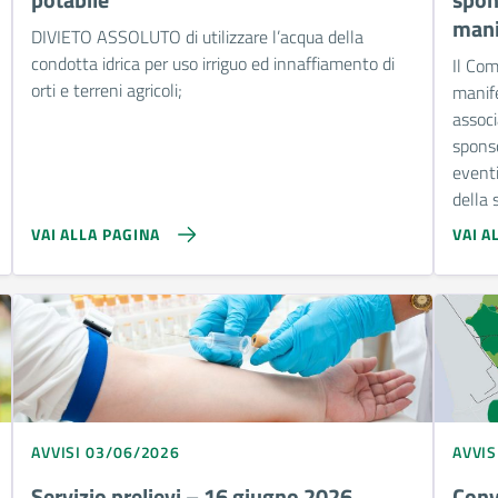
mani
DIVIETO ASSOLUTO di utilizzare l’acqua della
condotta idrica per uso irriguo ed innaffiamento di
Il Com
orti e terreni agricoli;
manife
associ
sponso
eventi
della 
VAI ALLA PAGINA
VAI A
AVVISI 03/06/2026
AVVIS
Servizio prelievi – 16 giugno 2026
Conv