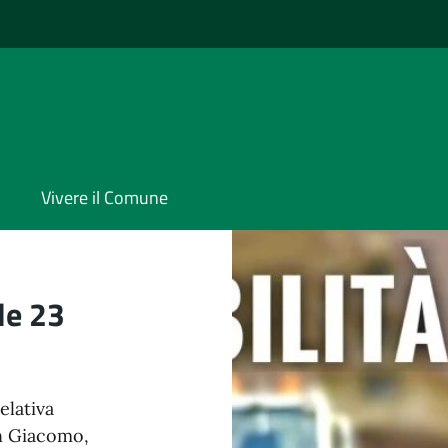
Vivere il Comune
le 23
elativa
an Giacomo,