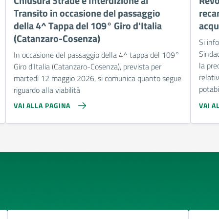
Chiusura Strade e Interdizione al
Revo
Transito in occasione del passaggio
reca
della 4^ Tappa del 109° Giro d'Italia
acqu
(Catanzaro-Cosenza)
Si inf
Sinda
In occasione del passaggio della 4^ tappa del 109°
la pr
Giro d'Italia (Catanzaro-Cosenza), prevista per
relati
martedì 12 maggio 2026, si comunica quanto segue
potabil
riguardo alla viabilità
VAI ALLA PAGINA
VAI A