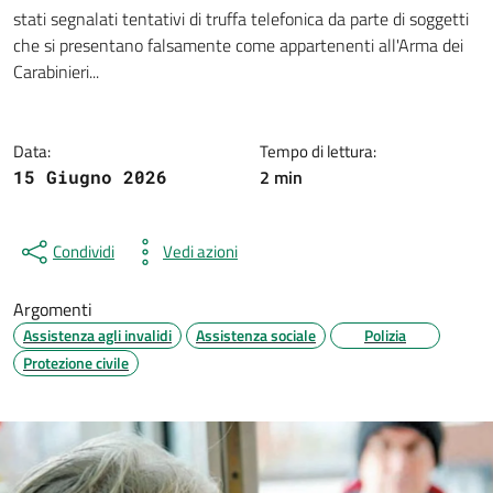
Dettagli della notizia
stati segnalati tentativi di truffa telefonica da parte di soggetti
che si presentano falsamente come appartenenti all'Arma dei
Carabinieri...
Data:
Tempo di lettura:
2 min
15 Giugno 2026
Condividi
Vedi azioni
Argomenti
Assistenza agli invalidi
Assistenza sociale
Polizia
Protezione civile