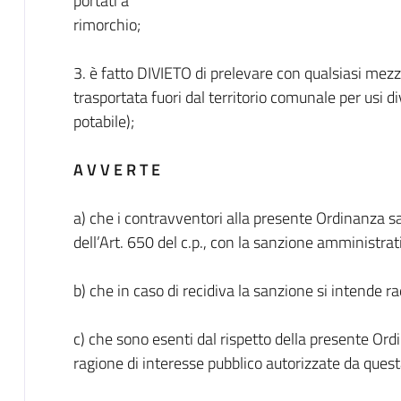
portati a
rimorchio;
3. è fatto DIVIETO di prelevare con qualsiasi mez
trasportata fuori dal territorio comunale per usi d
potabile);
A V V E R T E
a) che i contravventori alla presente Ordinanza sar
dell’Art. 650 del c.p., con la sanzione amministra
b) che in caso di recidiva la sanzione si intende r
c) che sono esenti dal rispetto della presente Ord
ragione di interesse pubblico autorizzate da que