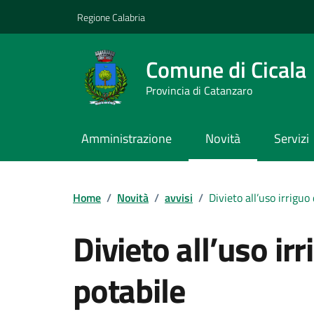
Vai ai contenuti
Vai al footer
Regione Calabria
Comune di Cicala
Provincia di Catanzaro
Amministrazione
Novità
Servizi
Home
/
Novità
/
avvisi
/
Divieto all’uso irriguo
Divieto all’uso ir
potabile