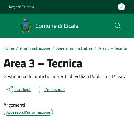
Vai ai contenuti
Vai al footer
Regione Calabria
Comune di Cicala
Home
/
Amministrazione
/
Aree amministrative
/
Area 3 – Tecnica
Area 3 – Tecnica
Gestione delle pratiche inerenti all'Edilizia Pubblica e Privata.
Condividi
Vedi azioni
Argomenti
Accesso all'informazione