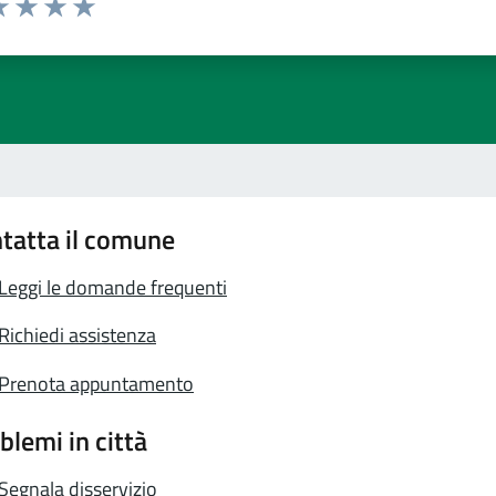
a 1 stelle su 5
luta 2 stelle su 5
Valuta 3 stelle su 5
Valuta 4 stelle su 5
Valuta 5 stelle su 5
tatta il comune
Leggi le domande frequenti
Richiedi assistenza
Prenota appuntamento
blemi in città
Segnala disservizio