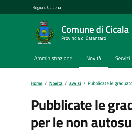
Vai ai contenuti
Vai al footer
Regione Calabria
Comune di Cicala
Provincia di Catanzaro
Amministrazione
Novità
Servizi
Home
/
Novità
/
avvisi
/
Pubblicate le graduato
Pubblicate le grad
per le non autosu