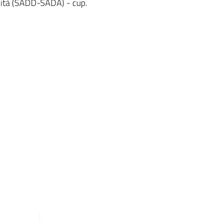
ilità (SADD-SADA) - cup.