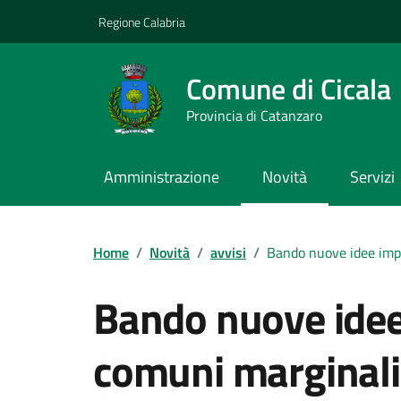
Vai ai contenuti
Vai al footer
Regione Calabria
Comune di Cicala
Provincia di Catanzaro
Amministrazione
Novità
Servizi
Home
/
Novità
/
avvisi
/
Bando nuove idee imp
Bando nuove ide
comuni marginali