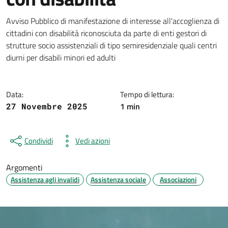
Dettagli della notizia
Avviso Pubblico di manifestazione di interesse all'accoglienza di
cittadini con disabilità riconosciuta da parte di enti gestori di
strutture socio assistenziali di tipo semiresidenziale quali centri
diurni per disabili minori ed adulti
Data:
Tempo di lettura:
1 min
27 Novembre 2025
Condividi
Vedi azioni
Argomenti
Assistenza agli invalidi
Assistenza sociale
Associazioni