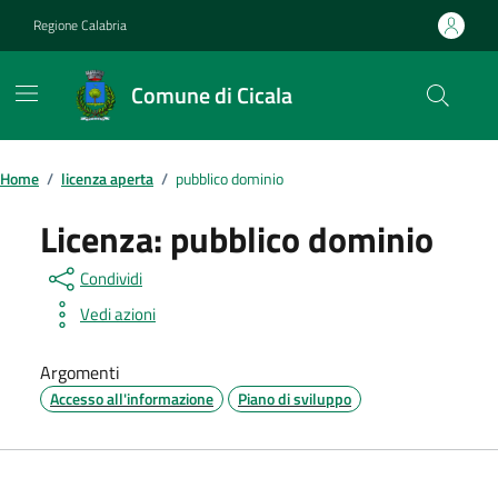
Vai ai contenuti
Vai al footer
Regione Calabria
Comune di Cicala
Home
/
licenza aperta
/
pubblico dominio
Licenza:
pubblico dominio
Condividi
Vedi azioni
Argomenti
Accesso all'informazione
Piano di sviluppo